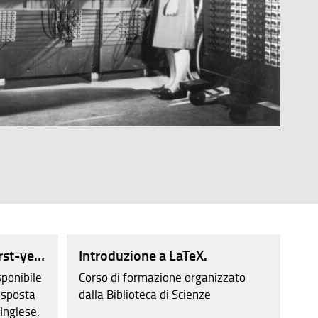
irst-year student guide.
Introduzione a LaTeX.
Bi
sponibile
Corso di formazione organizzato
ser
isposta
dalla Biblioteca di Scienze
Sci
 Inglese.