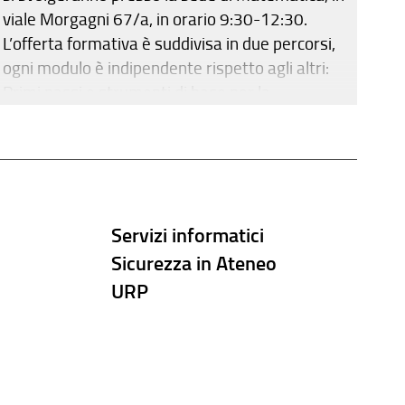
viale Morgagni 67/a, in orario 9:30-12:30.
L’offerta formativa è suddivisa in due percorsi,
ogni modulo è indipendente rispetto agli altri:
Primi passi e strumenti di base per la
notazione matematica (14 maggio e 15
ottobre). Primi passi e strumenti di base per la
redazione della bibliografia (22 maggio e 23
ottobre). Per prenotazioni invia una email
all’indirizzo di posta elettronica
Servizi informatici
scinlinea@sba.unifi.it, specificando la data
Sicurezza in Ateneo
prescelta e la matricola. Sarai poi ricontattato
per confermare l’iscrizione.
URP