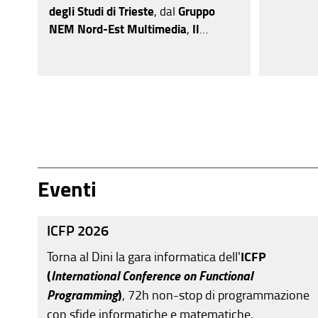
degli Studi di Trieste
, dal
Gruppo
NEM Nord-Est Multimedia
,
Il
NordEst
,
Il Piccolo
, da
Area Science
Park,
OGS
e
SISSA
, avrà come titolo
“
LA FORMA DEL PENSIERO
- Interazioni tra cervelli e
intelligenze
”
.
Eventi
ICFP 2026
ICFP
Torna al Dini la gara informatica dell'
(
International Conference on Functional
Programming
)
, 72h non-stop di programmazione
con sfide informatiche e matematiche.