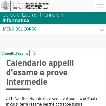
Corso di Laurea Triennale in
Informatica
MENÙ DEL CORSO
Home
Corso di studio
Didattica
Appelli d'esame
Docenti
Calendario appelli
Orario e calendari
d'esame e prove
Calendario didattico
intermedie
Orario delle lezioni
Appelli d'esame
Calendario esami di laurea
ATTENZIONE: Ricontrollare sempre il numero dell'aula
in cui si terrà l'esame perché potrebbe subire