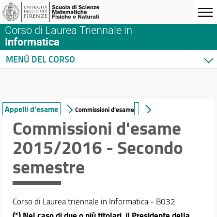
Corso di Laurea Triennale in
Informatica
MENÙ DEL CORSO
Home
Corso di studio
Didattica
Appelli d'esame
Commissioni d'esame
Docenti
Commissioni d'esame
Orario e calendari
2015/2016 - Secondo
Calendario didattico
semestre
Orario delle lezioni
Appelli d'esame
Calendario esami di laurea
Corso di Laurea triennale in Informatica - B032
(*) Nel caso di due o più titolari, il Presidente della