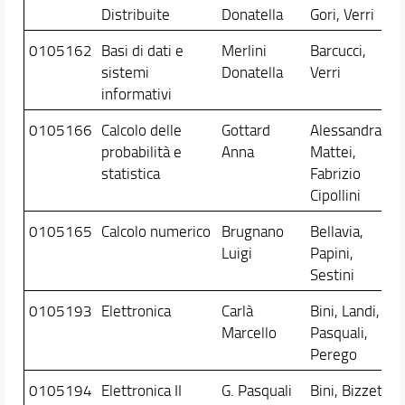
Distribuite
Donatella
Gori, Verri
0105162
Basi di dati e
Merlini
Barcucci,
sistemi
Donatella
Verri
informativi
0105166
Calcolo delle
Gottard
Alessandra
probabilità e
Anna
Mattei,
statistica
Fabrizio
Cipollini
0105165
Calcolo numerico
Brugnano
Bellavia,
Luigi
Papini,
Sestini
0105193
Elettronica
Carlà
Bini, Landi,
Marcello
Pasquali,
Perego
0105194
Elettronica II
G. Pasquali
Bini, Bizzeti,