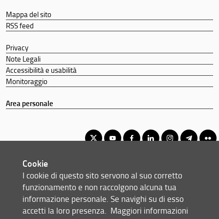
Mappa del sito
RSS feed
Privacy
Note Legali
Accessibilità e usabilità
Monitoraggio
Area personale
Cookie
Corso di Laurea Triennale in Informatica
I cookie di questo sito servono al suo corretto
© Copyright 2012-2026 Università degli Studi di Firenze UNIFI
funzionamento e non raccolgono alcuna tua
P.IVA/Cod.Fis 01279680480
informazione personale. Se navighi su di esso
accetti la loro presenza.
Maggiori informazioni
Viale Morgagni, 40/44 - 50134 Firenze (FI)