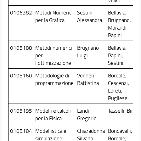
0106382
Metodi Numerici
Sestini
Bellavia,
per la Grafica
Alessandra
Brugnano,
Morandi,
Papini
0105188
Metodi numerici
Brugnano
Bellavia,
per
Luigi
Papini,
l’ottimizzazione
Sestini
0105160
Metodologie di
Venneri
Boreale,
programmazione
Battistina
Cescenzi,
Loreti,
Pugliese
0105195
Modelli e calcoli
Landi
Tasselli, Bini
per la Fisica
Gregorio
0105184
Modellistica e
Chiaradonna
Bondavalli,
simulazione
Silvano
Boreale,