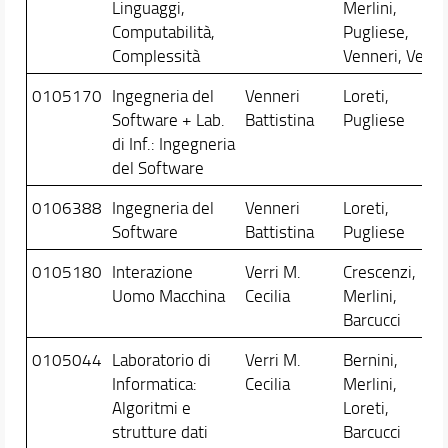
Linguaggi,
Merlini,
Computabilità,
Pugliese,
Complessità
Venneri, Verri
0105170
Ingegneria del
Venneri
Loreti,
Software + Lab.
Battistina
Pugliese
di Inf.: Ingegneria
del Software
0106388
Ingegneria del
Venneri
Loreti,
Software
Battistina
Pugliese
0105180
Interazione
Verri M.
Crescenzi,
Uomo Macchina
Cecilia
Merlini,
Barcucci
0105044
Laboratorio di
Verri M.
Bernini,
Informatica:
Cecilia
Merlini,
Algoritmi e
Loreti,
strutture dati
Barcucci