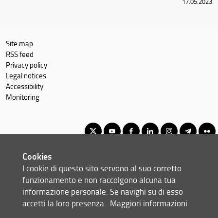
17.05.2023
Courses
Academic Staff
Schedules & Calendars
Site map
RSS feed
Privacy policy
Legal notices
Accessibility
Monitoring
Cookies
Corso di Laurea Triennale in Informatica
I cookie di questo sito servono al suo corretto
© Copyright 2012-2026 Università degli Studi di Firenze UNIFI
funzionamento e non raccolgono alcuna tua
P.IVA/Cod.Fis 01279680480
informazione personale. Se navighi su di esso
accetti la loro presenza.
Maggiori informazioni
Viale Morgagni, 40/44 - 50134 Firenze (FI)